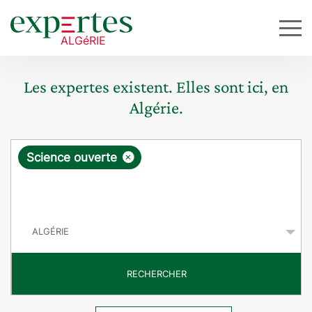
Les expertes existent. Elles sont ici, en
Algérie.
R
×
Science ouverte
e
q
P
u
a
y
ê
s
t
RECHERCHER
e