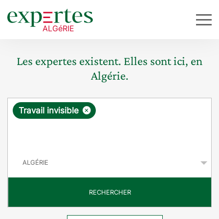
Les expertes existent. Elles sont ici, en
Algérie.
R
×
Travail invisible
e
q
P
u
a
y
ê
s
t
RECHERCHER
e