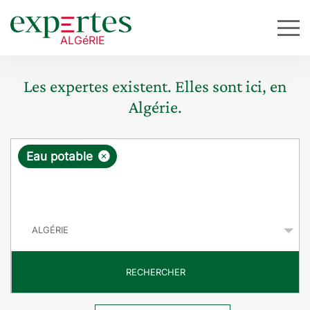
Les expertes existent. Elles sont ici, en
Algérie.
R
×
Eau potable
e
q
P
u
a
y
ê
s
t
RECHERCHER
e