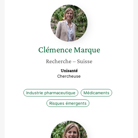
Clémence
Marque
Clémence
Marque
Recherche
– Suisse
Unisanté
Chercheuse
Industrie pharmaceutique
Médicaments
Risques émergents
Clémence
Marque