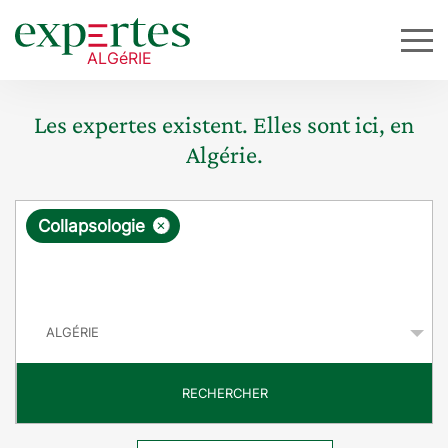
Les expertes existent. Elles sont ici, en
Algérie.
R
×
Collapsologie
e
q
P
u
a
y
ê
s
t
RECHERCHER
e