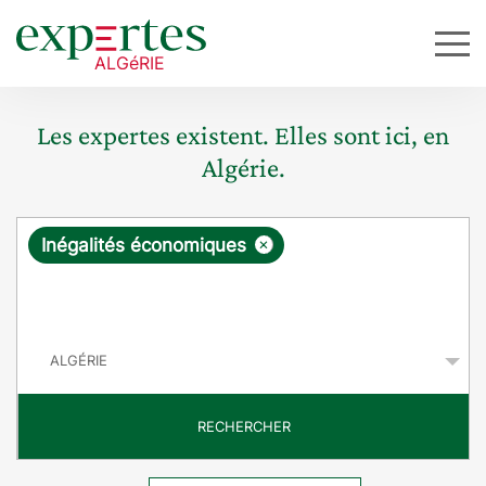
Les expertes existent. Elles sont ici, en
Algérie.
R
×
Inégalités économiques
e
q
P
u
a
y
ê
s
t
RECHERCHER
e