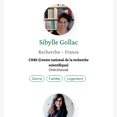
Sibylle
Gollac
Sibylle
Gollac
Recherche
– France
CNRS (Centre national de la recherche
scientifique)
Chercheuse
Genre
Famille
Logement
Céline
Bessière