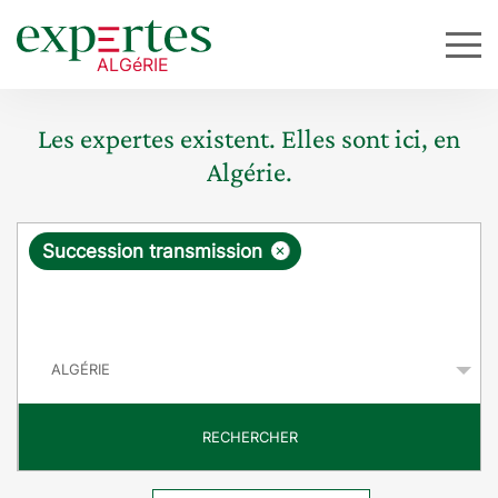
Les expertes existent. Elles sont ici, en
Algérie.
R
×
Succession transmission
e
q
P
u
a
y
ê
s
t
RECHERCHER
e