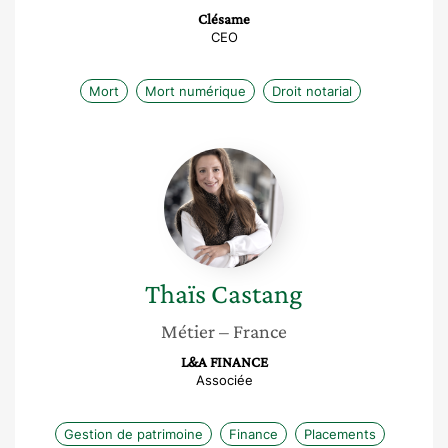
Clésame
CEO
Mort
Mort numérique
Droit notarial
Thaïs
Castang
Thaïs
Castang
Métier
– France
L&A FINANCE
Associée
Gestion de patrimoine
Finance
Placements