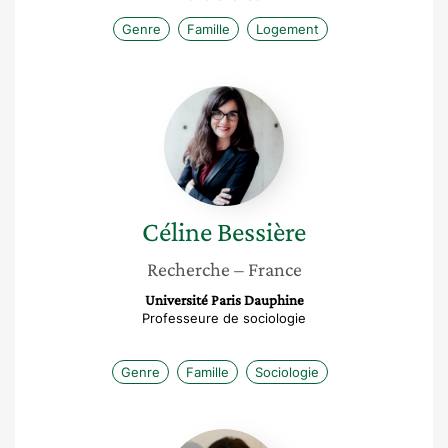
Genre
Famille
Logement
Céline
Bessière
Céline
Bessière
Recherche
– France
Université Paris Dauphine
Professeure de sociologie
Genre
Famille
Sociologie
Marie