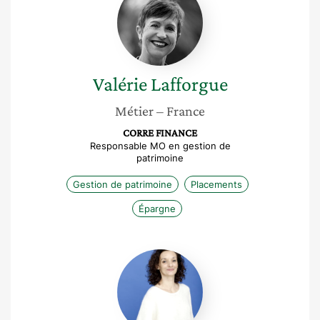
Lafforgue
Valérie
Lafforgue
Métier
– France
CORRE FINANCE
Responsable MO en gestion de
patrimoine
Gestion de patrimoine
Placements
Épargne
Audrey
Missonier