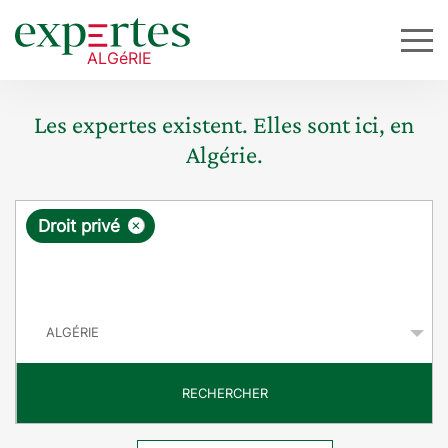
Les expertes existent. Elles sont ici, en
Algérie.
R
×
Droit privé
e
q
P
u
a
y
ê
s
t
RECHERCHER
e