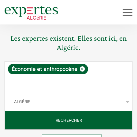
Les expertes existent. Elles sont ici, en
Algérie.
R
×
Économie et anthropocène
e
q
P
u
a
y
ê
s
t
RECHERCHER
e