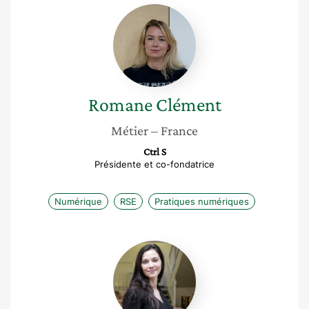
Romane
Clément
Romane
Clément
Métier
– France
Ctrl S
Présidente et co-fondatrice
Numérique
RSE
Pratiques numériques
Ophélie
Coelho