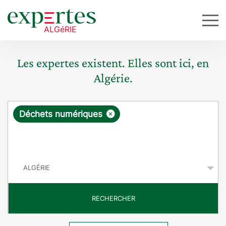
Les expertes existent. Elles sont ici, en
Algérie.
R
×
Déchets numériques
e
q
P
u
a
y
ê
s
t
RECHERCHER
e