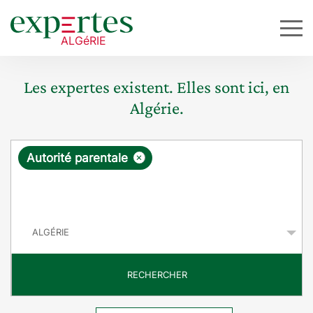
Les expertes existent. Elles sont ici, en
Algérie.
R
×
Autorité parentale
e
q
P
u
a
y
ê
s
t
RECHERCHER
e