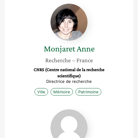
Monjaret
Anne
Monjaret
Anne
Recherche
– France
CNRS (Centre national de la recherche
scientifique)
Directrice de recherche
Ville
Mémoire
Patrimoine
Divya
Leducq