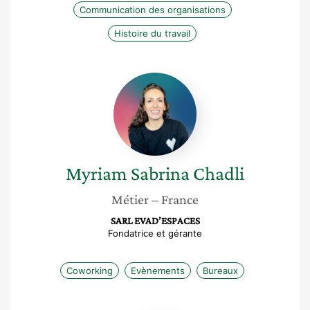
Communication des organisations
Histoire du travail
Myriam
Sabrina
Chadli
Myriam Sabrina
Chadli
Métier
– France
SARL EVAD’ESPACES
Fondatrice et gérante
Coworking
Evènements
Bureaux