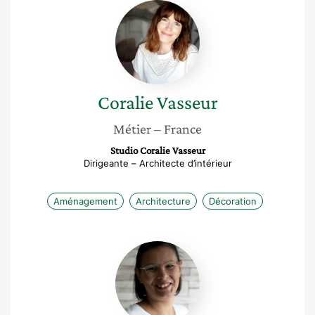
Coralie
Vasseur
Coralie
Vasseur
Métier
– France
Studio Coralie Vasseur
Dirigeante – Architecte d’intérieur
Aménagement
Architecture
Décoration
Pauline
Laviolette