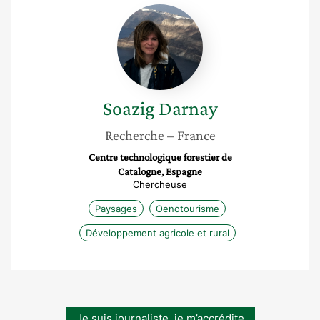
Soazig
Darnay
Soazig
Darnay
Recherche
– France
Centre technologique forestier de
Catalogne, Espagne
Chercheuse
Paysages
Oenotourisme
Développement agricole et rural
Je suis journaliste, je m’accrédite