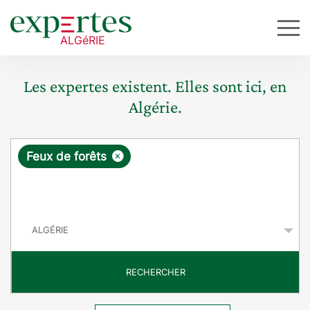
Les expertes existent. Elles sont ici, en
Algérie.
R
×
Feux de forêts
e
q
P
u
a
y
ê
s
t
RECHERCHER
e