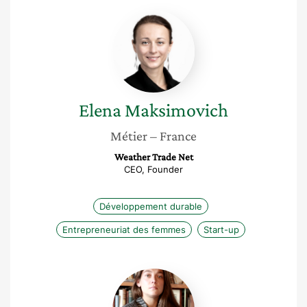
Elena
Maksimovich
Elena
Maksimovich
Métier
– France
Weather Trade Net
CEO, Founder
Développement durable
Entrepreneuriat des femmes
Start-up
Pauline
Vilain-
Carlotti