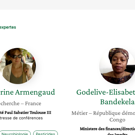
expertes
Catherine
Godeliv
Armengaud
Elisabe
Lonji
Bandek
rine
Armengaud
Godelive-Elisabe
Bandekela
cherche
– France
Métier
– République démo
té Paul Sabatier Toulouse III
tresse de conférences
Congo
Ministere des finances/directi
Neurobiologie
Pesticides
des Impôts