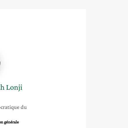
e-
th
ela
th
Lonji
cratique du
on générale