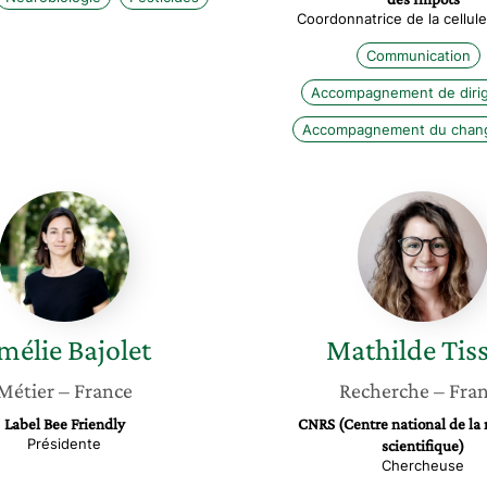
Coordonnatrice de la cellul
Communication
Accompagnement de diri
Accompagnement du chan
Amélie
Mathild
Bajolet
Tissier
mélie
Bajolet
Mathilde
Tiss
Métier
– France
Recherche
– Fra
Label Bee Friendly
CNRS (Centre national de la
Présidente
scientifique)
Chercheuse