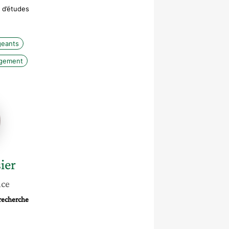
e d’études
geants
gement
e
ier
nce
 recherche