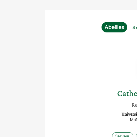
Abeilles
4 
Cathe
Re
Universi
Maî
Cerveau