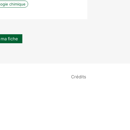
logie chimique
 ma fiche
Crédits