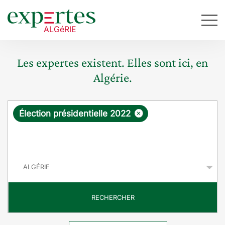
Les expertes existent. Elles sont ici, en
Algérie.
R
×
Élection présidentielle 2022
e
q
P
u
a
y
ê
s
t
RECHERCHER
e