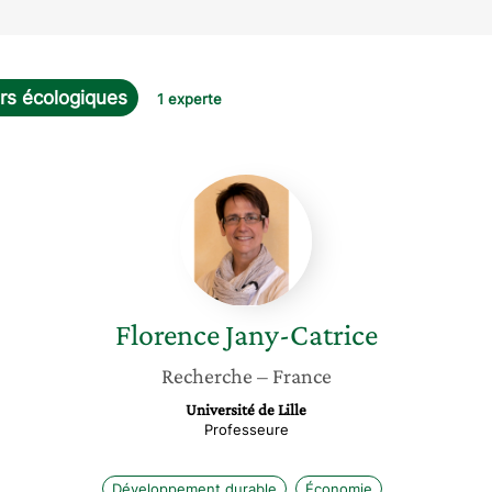
urs écologiques
1 experte
Florence
Jany-
Catrice
Florence
Jany-Catrice
Recherche
– France
Université de Lille
Professeure
Développement durable
Économie