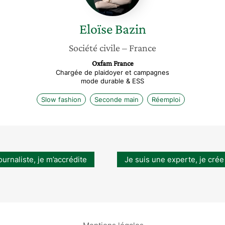
Eloïse
Bazin
Société civile
– France
Oxfam France
Chargée de plaidoyer et campagnes
mode durable & ESS
Slow fashion
Seconde main
Réemploi
ournaliste, je m’accrédite
Je suis une experte, je crée
Mentions légales