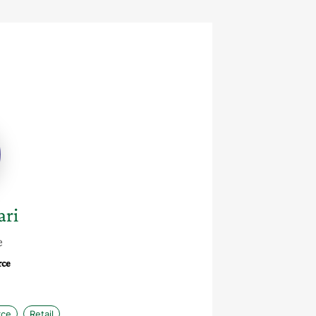
ri
e
rce
rce
Retail