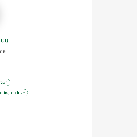
cu
scu
ie
tion
eting du luxe