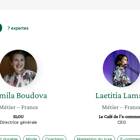
7 expertes
Kamila
Laetitia
Boudova
Lamari
mila
Boudova
Laetitia
Lama
Métier
– France
Métier
– Franc
SLOU
Le Café de l’e-comme
Directrice générale
CEO
 durable
Mode
Coaching
Marketing du luxe
E-comme