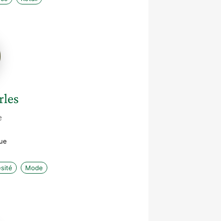
e
rles
e
que
sité
Mode