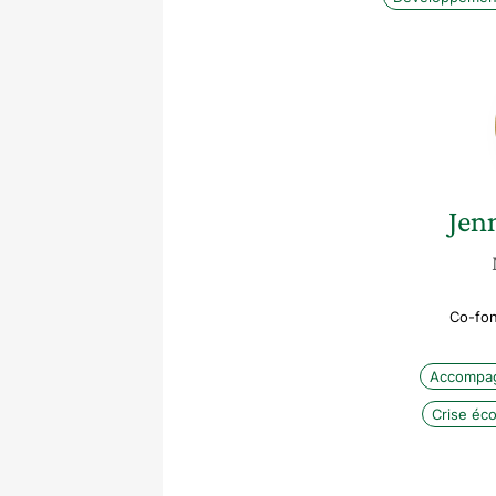
Jen
Co-fon
Accompag
Crise éc