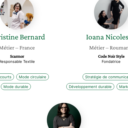
Bernard
Nicoles
istine
Bernard
Ioana
Nicole
Métier
– France
Métier
– Rouman
Scarmor
Code Noir Style
Responsable Textile
Fondatrice
 courts
Mode circulaire
Stratégie de communica
Mode durable
Développement durable
Mark
Eloïse
Bazin