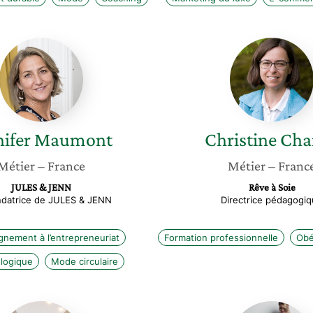
Jennifer
Christin
Maumont
Charles
nifer
Maumont
Christine
Cha
Métier
– France
Métier
– Franc
JULES & JENN
Rêve à Soie
datrice de JULES & JENN
Directrice pédagogi
nement à l’entrepreneuriat
Formation professionnelle
Obé
ologique
Mode circulaire
Christine
Ioana