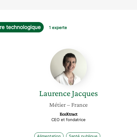
ire technologique
1 experte
Laurence
Jacques
Laurence
Jacques
Métier
– France
EcoXtract
CEO et fondatrice
Alimentation
Santé publique