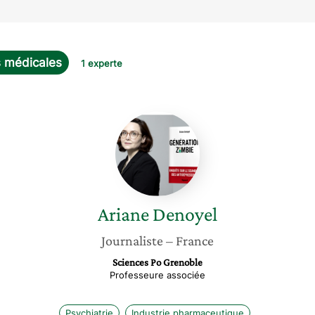
 médicales
1 experte
Ariane
Denoyel
Ariane
Denoyel
Journaliste
– France
Sciences Po Grenoble
Professeure associée
Psychiatrie
Industrie pharmaceutique