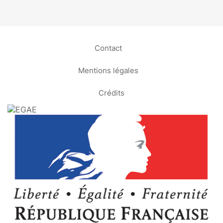
Contact
Mentions légales
Crédits