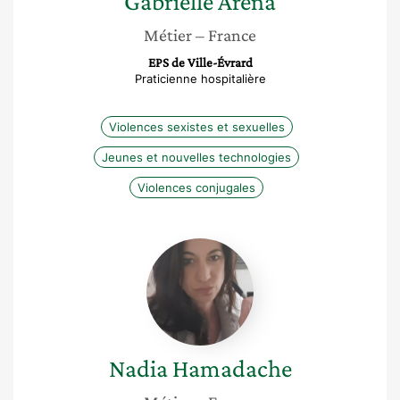
Gabrielle
Arena
Métier
– France
EPS de Ville-Évrard
Praticienne hospitalière
Violences sexistes et sexuelles
Jeunes et nouvelles technologies
Violences conjugales
Nadia
Hamadache
Nadia
Hamadache