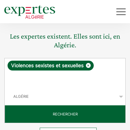
Les expertes existent. Elles sont ici, en
Algérie.
R
×
Violences sexistes et sexuelles
e
q
P
u
a
y
ê
s
t
RECHERCHER
e