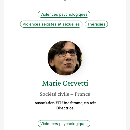
Violences psychologiques
Violences sexistes et sexuelles
Thérapies
Marie
Cervetti
Marie
Cervetti
Société civile
– France
Association FIT Une femme, un toit
Directrice
Violences psychologiques