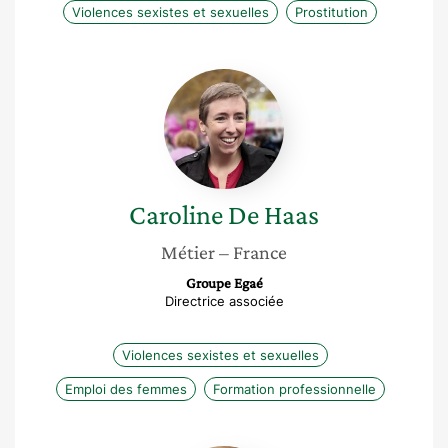
Violences sexistes et sexuelles
Prostitution
Caroline
De
Haas
Caroline
De Haas
Métier
– France
Groupe Egaé
Directrice associée
Violences sexistes et sexuelles
Emploi des femmes
Formation professionnelle