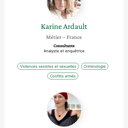
Karine
Ardault
Métier
– France
Consultante
Analyste et enquêtrice
Violences sexistes et sexuelles
Criminologie
Conflits armés
Jena
Selle