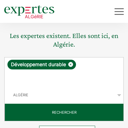
Les expertes existent. Elles sont ici, en
Algérie.
R
×
Développement durable
e
q
P
u
a
y
ê
s
t
RECHERCHER
e