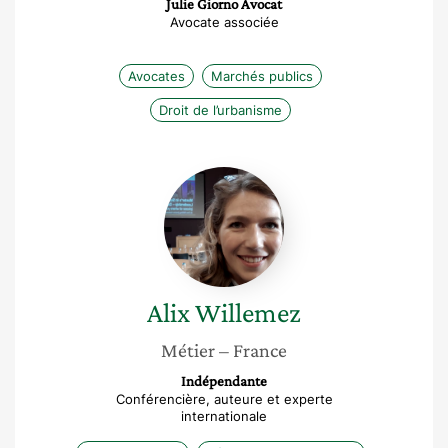
Julie Giorno Avocat
Avocate associée
Avocates
Marchés publics
Droit de l’urbanisme
Alix
Willemez
Alix
Willemez
Métier
– France
Indépendante
Conférencière, auteure et experte
internationale