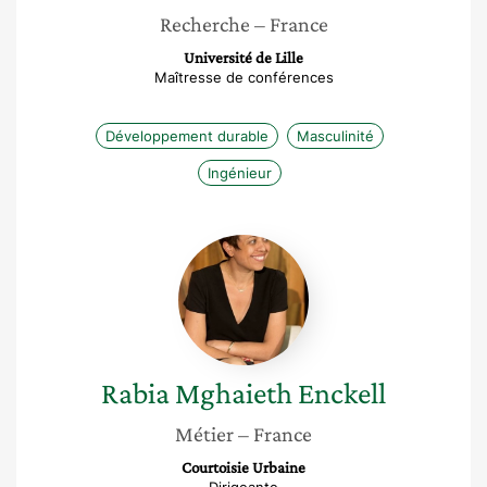
Recherche
– France
Université de Lille
Maîtresse de conférences
Développement durable
Masculinité
Ingénieur
Rabia
Mghaieth
Enckell
Rabia
Mghaieth Enckell
Métier
– France
Courtoisie Urbaine