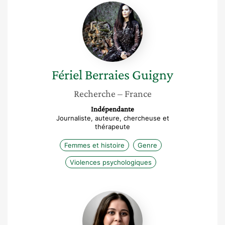
Fériel
Berraies
Guigny
Fériel
Berraies Guigny
Recherche
– France
Indépendante
Journaliste, auteure, chercheuse et
thérapeute
Femmes et histoire
Genre
Violences psychologiques
Hanane
Bengualou