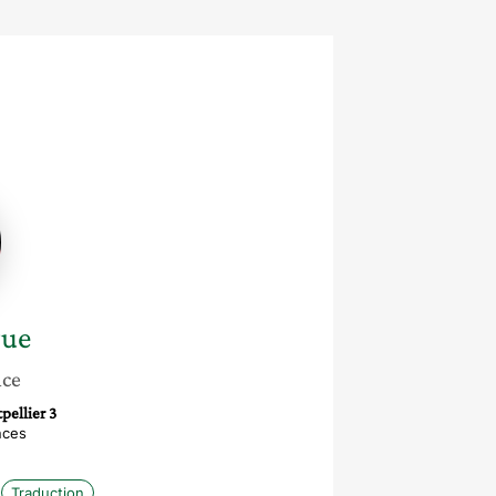
ue
gue
nce
pellier 3
nces
Traduction