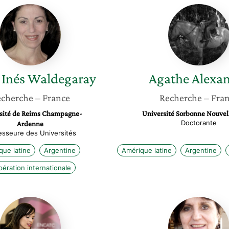
Marta
Agathe
Inés
Alexand
Waldegaray
 Inés
Waldegaray
Agathe
Alexa
cherche
– France
Recherche
– Fra
sité de Reims Champagne-
Université Sorbonne Nouvell
Doctorante
Ardenne
esseure des Universités
que latine
Argentine
Amérique latine
Argentine
ération internationale
Elodie
Maryse
Bordat-
Esterle
Chauvin