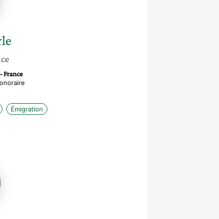
rle
nce
– France
onoraire
Émigration