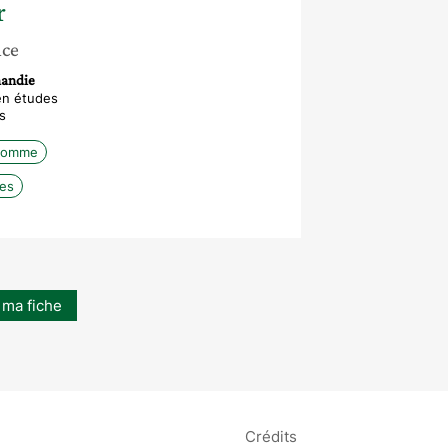
r
nce
mandie
en études
s
’Homme
mes
 ma fiche
Crédits