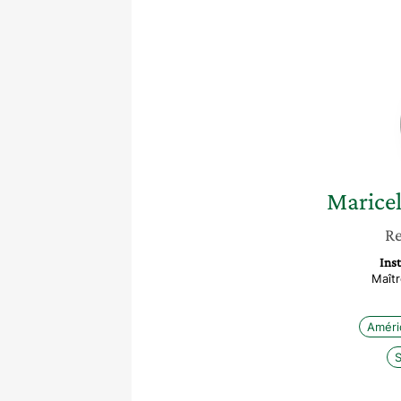
Marice
Re
Inst
Maît
Améri
S