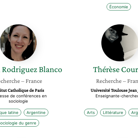
Économie
Maricel
Thérèse
Rodriguez
Courau
Blanco
l
Rodriguez Blanco
Thérèse
Cou
cherche
– France
Recherche
– Fra
itut Catholique de Paris
Université Toulouse Jean 
resse de conférences en
Enseignante-cherche
sociologie
que latine
Argentine
Arts
Littérature
Arg
ociologie du genre