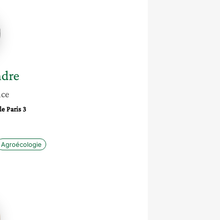
re
ndre
nce
e Paris 3
Agroécologie