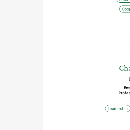
Coop
Cha
Ent
Profe
Leadership