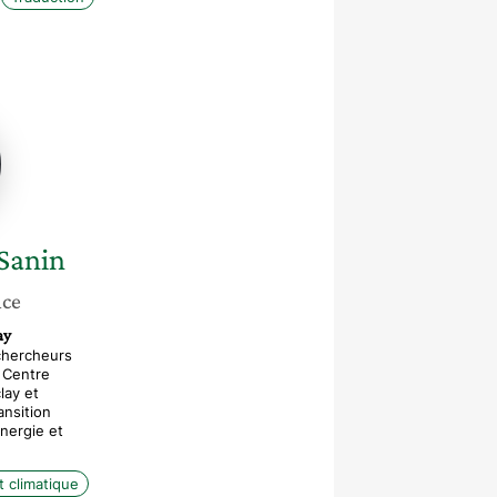
Sanin
nce
ay
chercheurs
 Centre
lay et
ansition
Energie et
 climatique