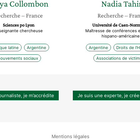
ya
Collombon
Nadia
Tahi
cherche
– France
Recherche
– Fra
Sciences po Lyon
Université de Caen-Nor
seignante chercheuse
Maîtresse de conférences 
hispano-américaine
que latine
Argentine
Argentine
Droits de l
ouvements sociaux
Associations de victi
ournaliste, je m’accrédite
Je suis une experte, je crée
Mentions légales