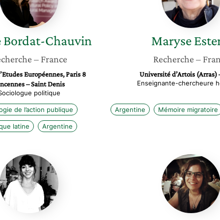
e
Bordat-Chauvin
Maryse
Este
cherche
– France
Recherche
– Fra
d’Etudes Européennes, Paris 8
Université d’Artois (Arras) 
Enseignante-chercheure h
ncennes – Saint Denis
Sociologue politique
ogie de l’action publique
Argentine
Mémoire migratoire
que latine
Argentine
Maya
Nadia
Collombon
Tahir