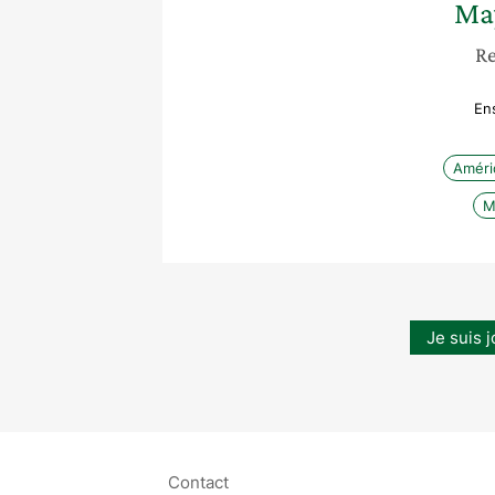
Ma
Re
En
Améri
M
Je suis j
Contact