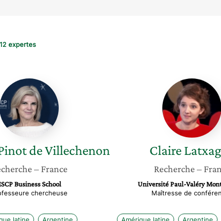
12 expertes
Florence
Claire
Pinot
Latxag
de
Villechenon
Pinot de Villechenon
Claire
Latxa
cherche
– France
Recherche
– Fra
ESCP Business School
Université Paul-Valéry Mont
ofesseure chercheuse
Maîtresse de confére
que latine
Argentine
Amérique latine
Argentine