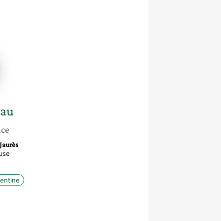
rau
nce
Jaurès
use
entine