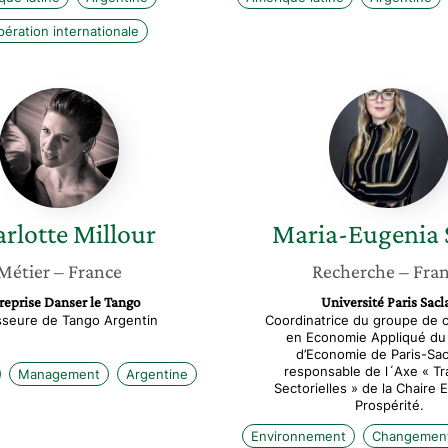
ération internationale
Charlotte
Maria-
Millour
Eugenia
Sanin
rlotte
Millour
Maria-Eugenia
Métier
– France
Recherche
– Fra
reprise Danser le Tango
Université Paris Sacl
sseure de Tango Argentin
Coordinatrice du groupe de 
en Economie Appliqué du
d’Economie de Paris-Sac
responsable de l´Axe « Tr
Management
Argentine
Sectorielles » de la Chaire 
Prospérité.
Environnement
Changement