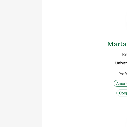
Marta
Re
Univer
Prof
Améri
Coop