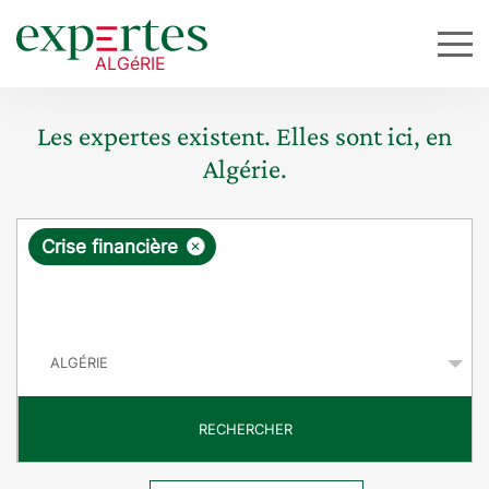
Les expertes existent. Elles sont ici, en
Algérie.
R
×
Crise financière
e
q
P
u
a
y
ê
s
t
RECHERCHER
e