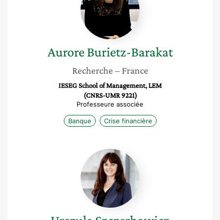
Barakat
Aurore
Burietz-Barakat
Recherche
– France
IESEG School of Management, LEM
(CNRS-UMR 9221)
Professeure associée
Banque
Crise financière
Urszula
Szczerbowicz