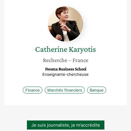
Catherine
Karyotis
Catherine
Karyotis
Recherche
– France
Neoma Business School
Enseignante-chercheuse
Finance
Marchés financiers
Banque
Je suis journaliste, je m’accrédite