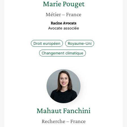
Marie
Pouget
Métier
– France
Racine Avocats
Avocate associée
Droit européen
Royaume-Uni
Changement climatique
Mahaut
Fanchini
Mahaut
Fanchini
Recherche
– France