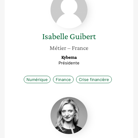
Guibert
Isabelle
Guibert
Métier
– France
Kyberna
Présidente
Numérique
Finance
Crise financière
Marie
Pouget