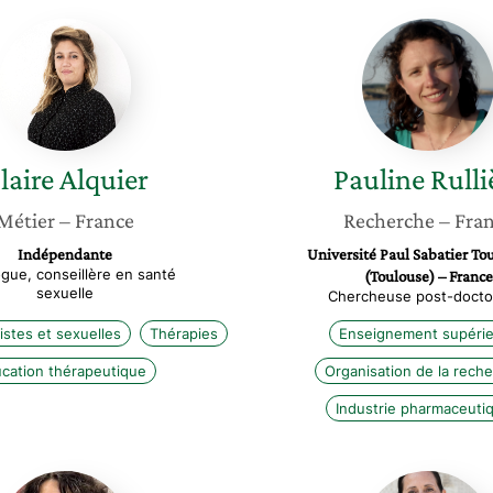
Claire
Pauline
Alquier
Rullière
laire
Alquier
Pauline
Rulli
Métier
– France
Recherche
– Fra
Indépendante
Université Paul Sabatier Tou
gue, conseillère en santé
(Toulouse) – France
sexuelle
Chercheuse post-docto
istes et sexuelles
Thérapies
Enseignement supérie
cation thérapeutique
Organisation de la rech
Industrie pharmaceuti
Yasmine
Corinne