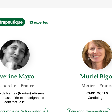
érapeutique
13 expertes
Séverine
Muriel
Mayol
Bigot
verine
Mayol
Muriel
Bigo
cherche
– France
Métier
– Franc
é de Nantes (Nantes) – France
CARDIOCEAN
se associée et enseignante
Cardiologue
contractuelle
ociologie de l’action publique
Éducation thérapeutique