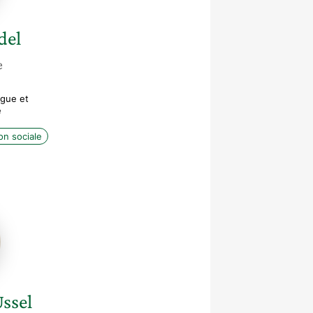
del
e
ogue et
e
on sociale
ite
Ussel