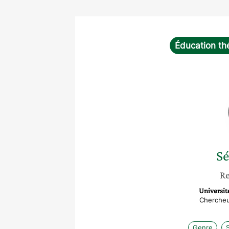
Éducation th
Sé
Re
Universit
Chercheu
Genre
S