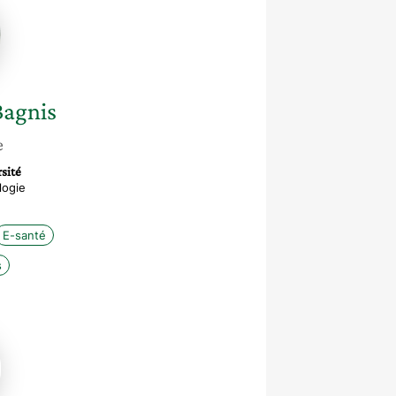
Bagnis
e
sité
logie
E-santé
s
ie