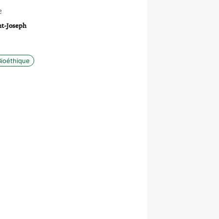
e
nt-Joseph
Bioéthique