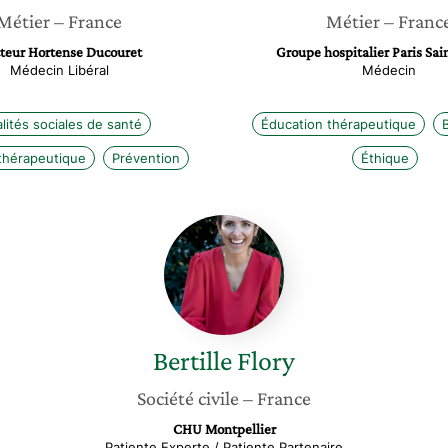
Métier
– France
Métier
– Franc
teur Hortense Ducouret
Groupe hospitalier Paris Sai
Médecin Libéral
Médecin
lités sociales de santé
Éducation thérapeutique
thérapeutique
Prévention
Éthique
Bertille
Flory
Bertille
Flory
Société civile
– France
CHU Montpellier
Patiente Experte / Patiente Partenaire