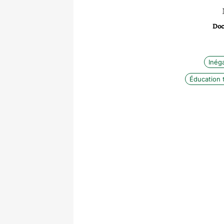
Doc
Inéga
Éducation 