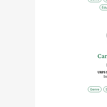
Édu
Car
URPS 
So
Genre
S