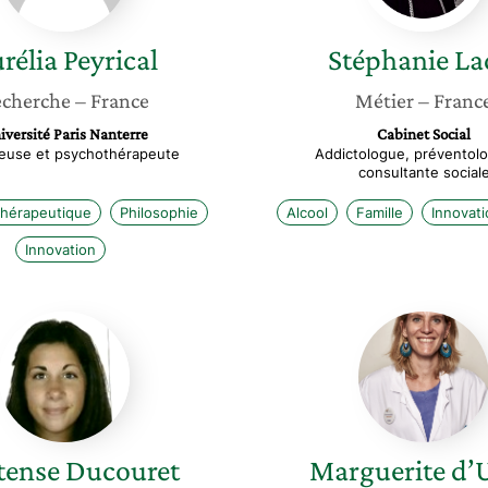
rélia
Peyrical
Stéphanie
La
cherche
– France
Métier
– Franc
iversité Paris Nanterre
Cabinet Social
euse et psychothérapeute
Addictologue, préventol
consultante social
thérapeutique
Philosophie
Alcool
Famille
Innovati
Innovation
Hortense
Marguer
Ducouret
d’Ussel
tense
Ducouret
Marguerite
d’