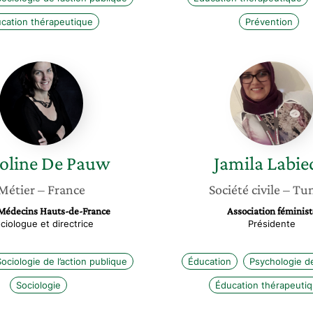
cation thérapeutique
Prévention
Caroline
Jamila
De
Labiedh
Pauw
oline
De Pauw
Jamila
Labie
Métier
– France
Société civile
– Tun
Médecins Hauts-de-France
Association féminist
ciologue et directrice
Présidente
ociologie de l’action publique
Éducation
Psychologie de
Sociologie
Éducation thérapeuti