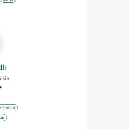
dh
isie
e
 l’enfant
que