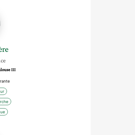
ère
nce
louse III
rante
ur
erche
que