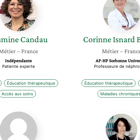
Candau
Isnard
Bagnis
smine
Candau
Corinne
Isnard 
Métier
– France
Métier
– Franc
Indépendante
AP-HP Sorbonne Univer
Patiente experte
Professeure de néphro
Éducation thérapeutique
Éducation thérapeutique
Accès aux soins
Maladies chronique
Aurélia
Stéphan
Peyrical
Ladel