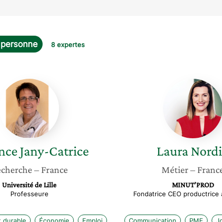
a personne
8 expertes
Florence
Laura
Jany-
Nordin
Catrice
nce
Jany-Catrice
Laura
Nord
cherche
– France
Métier
– Franc
Université de Lille
MINUT’PROD
Professeure
Fondatrice CEO productrice 
 durable
Économie
Emploi
Communication
PME
J