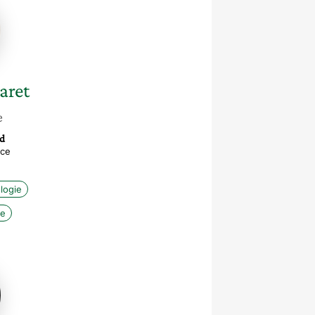
t
aret
e
d
ice
logie
ne