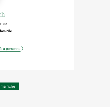
ch
ance
domicile
à la personne
 ma fiche