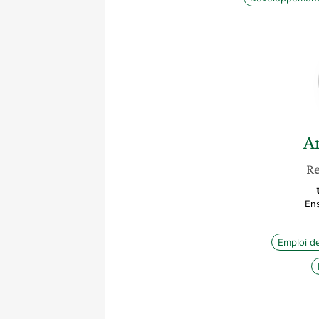
A
Re
En
Emploi d