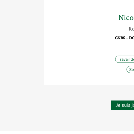
Nico
Re
CNRS – DCS
Travail 
Se
Je suis j