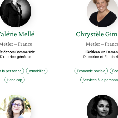
Mellé
Gimare
alérie
Mellé
Chrystèle
Gim
Métier
– France
Métier
– Franc
ésidences Comme Toit
Ekoklean On Deman
Directrice générale
Directrice et Fondatr
à la personne
Immobilier
Économie sociale
Éco
Handicap
Services à la person
Nicole
Isabelle
Teke-
Puech
Laurent