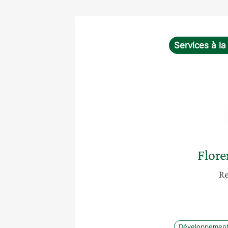
Services à l
Flore
Re
Développement