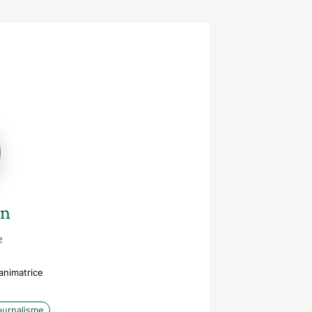
in
e
animatrice
ournalisme