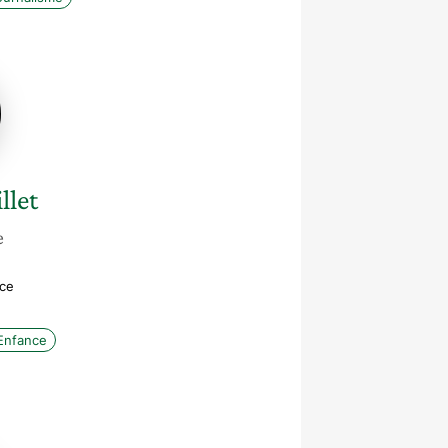
n
llet
e
ice
Enfance
le