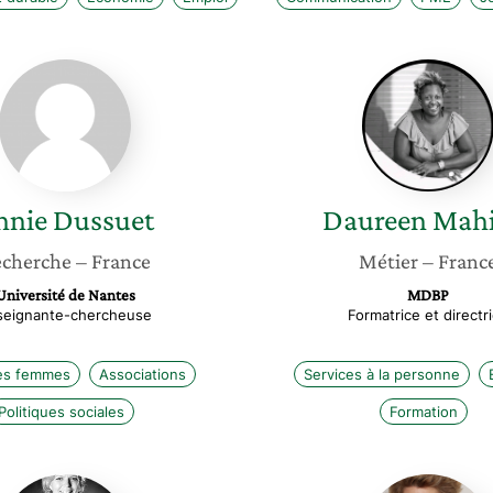
Annie
Dauree
Dussuet
Mahillet
nnie
Dussuet
Daureen
Mahi
cherche
– France
Métier
– Franc
Université de Nantes
MDBP
seignante-chercheuse
Formatrice et directr
es femmes
Associations
Services à la personne
Politiques sociales
Formation
Valérie
Chrystè