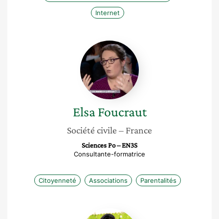
Internet
Elsa
Foucraut
Elsa
Foucraut
Société civile
– France
Sciences Po – EN3S
Consultante-formatrice
Citoyenneté
Associations
Parentalités
Emmanuelle