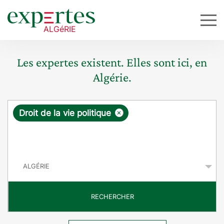
Les expertes existent. Elles sont ici, en
Algérie.
R
×
Droit de la vie politique
e
q
P
u
a
y
ê
s
t
RECHERCHER
e