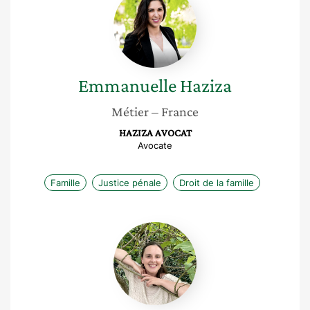
Haziza
Emmanuelle
Haziza
Métier
– France
HAZIZA AVOCAT
Avocate
Famille
Justice pénale
Droit de la famille
Alice
Dejean
de
la
Batie