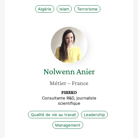
Algérie
Islam
Terrorisme
Nolwenn
Anier
Nolwenn
Anier
Métier
– France
PSEEKO
Consultante R&D, journaliste
scientifique
Qualité de vie au travail
Leadership
Management