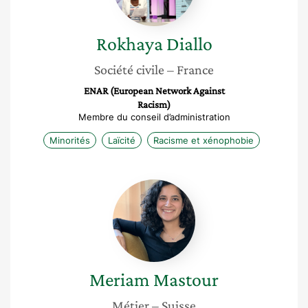
Rokhaya
Diallo
Société civile
– France
ENAR (European Network Against
Racism)
Membre du conseil d’administration
Minorités
Laïcité
Racisme et xénophobie
Meriam
Mastour
Meriam
Mastour
Métier
– Suisse