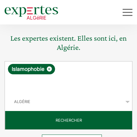
Les expertes existent. Elles sont ici, en
Algérie.
R
×
Islamophobie
e
q
P
u
a
y
ê
s
t
RECHERCHER
e