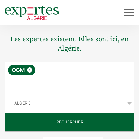
Les expertes existent. Elles sont ici, en
Algérie.
R
×
OGM
e
q
P
u
a
y
ê
s
t
RECHERCHER
e