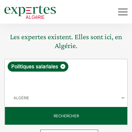
Les expertes existent. Elles sont ici, en
Algérie.
R
×
Politiques salariales
e
q
P
u
a
y
ê
s
t
RECHERCHER
e