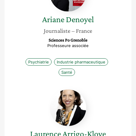
Ariane
Denoyel
Journaliste
– France
Sciences Po Grenoble
Professeure associée
Psychiatrie
Industrie pharmaceutique
Santé
Laurence
Arrigo-
Klove
Laurence
Arrigo-Klove