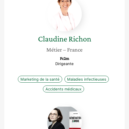
Richon
Claudine
Richon
Métier
– France
Fc2m
Dirigeante
Marketing de la santé
Maladies infectieuses
Accidents médicaux
Ariane
Denoyel