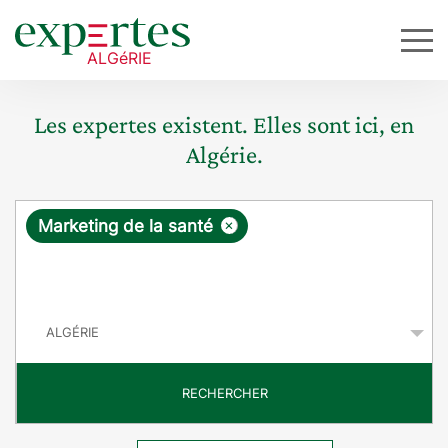
Les expertes existent. Elles sont ici, en
Algérie.
R
×
Marketing de la santé
e
q
P
u
a
y
ê
s
t
RECHERCHER
e