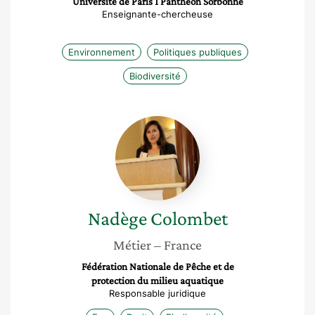
Université de Paris 1 Panthéon Sorbonne
Enseignante-chercheuse
Environnement
Politiques publiques
Biodiversité
Nadège
Colombet
Nadège
Colombet
Métier
– France
Fédération Nationale de Pêche et de
protection du milieu aquatique
Responsable juridique