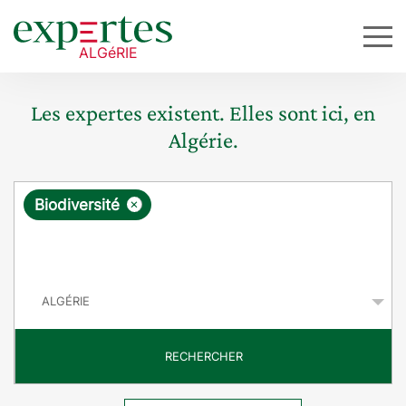
Les expertes existent. Elles sont ici, en
Algérie.
R
×
Biodiversité
e
q
P
u
a
y
ê
s
t
RECHERCHER
e