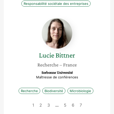
Responsabilité sociétale des entreprises
Lucie
Bittner
Lucie
Bittner
Recherche
– France
Sorbonne Université
Maîtresse de conférences
Recherche
Biodiversité
Microbiologie
1
2
3
…
5
6
7