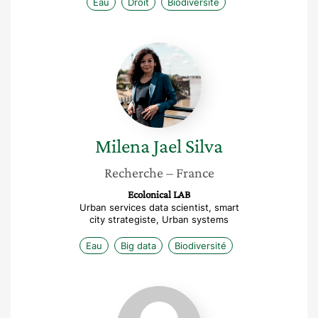
Eau
Droit
Biodiversité
Milena
Jael
Silva
Milena Jael
Silva
Recherche
– France
Ecolonical LAB
Urban services data scientist, smart
city strategiste, Urban systems
Eau
Big data
Biodiversité
Marie
Roué