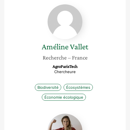
Améline
Vallet
Améline
Vallet
Recherche
– France
AgroParisTech
Chercheure
Biodiversité
Écosystèmes
Économie écologique
Solene
Ducretot