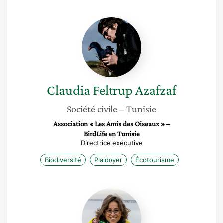
Claudia
Feltrup
Azafzaf
Claudia
Feltrup Azafzaf
Société civile
– Tunisie
Association « Les Amis des Oiseaux » –
BirdLife en Tunisie
Directrice exécutive
Biodiversité
Plaidoyer
Écotourisme
Céline
Arnal