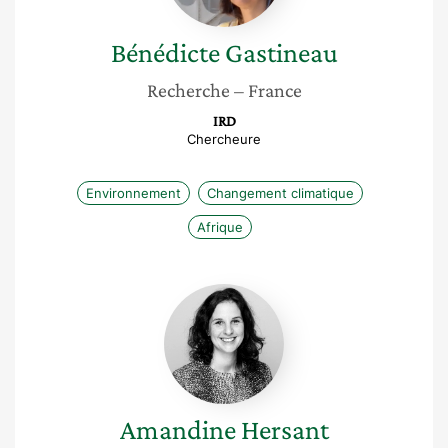
Bénédicte
Gastineau
Recherche
– France
IRD
Chercheure
Environnement
Changement climatique
Afrique
Amandine
Hersant
Amandine
Hersant