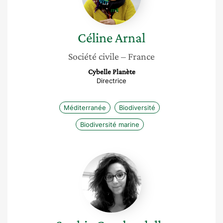
Céline
Arnal
Société civile
– France
Cybelle Planète
Directrice
Méditerranée
Biodiversité
Biodiversité marine
Sophie
Gambardella