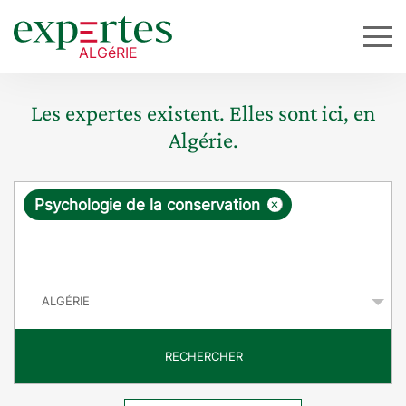
Les expertes existent. Elles sont ici, en
Algérie.
R
×
Psychologie de la conservation
e
q
P
u
a
y
ê
s
t
RECHERCHER
e