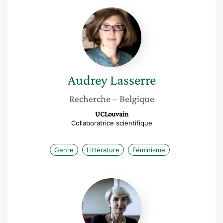
Audrey
Lasserre
Audrey
Lasserre
Recherche
– Belgique
UCLouvain
Collaboratrice scientifique
Genre
Littérature
Féminisme
Nathalie
Heinich