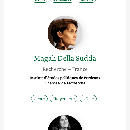
Magali
Della
Sudda
Magali
Della Sudda
Recherche
– France
Institut d’études politiques de Bordeaux
Chargée de recherche
Genre
Citoyenneté
Laïcité
Francoise
Picq