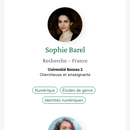
Sophie
Barel
Sophie
Barel
Recherche
– France
Université Rennes 2
Chercheuse et enseignante
Numérique
Études de genre
Identités numériques
Sophie
Chassot