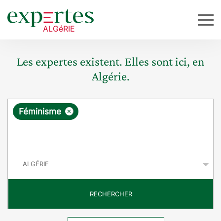
Les expertes existent. Elles sont ici, en
Algérie.
R
×
Féminisme
e
q
P
u
a
y
ê
s
t
RECHERCHER
e