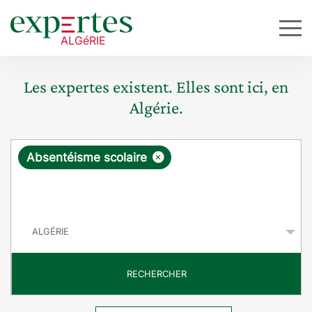
Les expertes existent. Elles sont ici, en
Algérie.
R
×
Absentéisme scolaire
e
q
P
u
a
y
ê
s
t
RECHERCHER
e