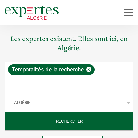
Les expertes existent. Elles sont ici, en
Algérie.
R
×
Temporalités de la recherche
e
q
P
u
a
y
ê
s
t
RECHERCHER
e