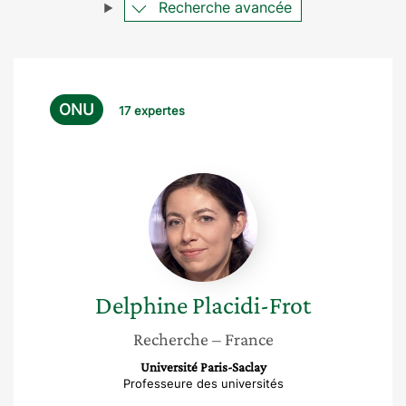
Recherche avancée
ONU
17 expertes
Delphine
Placidi-
Frot
Delphine
Placidi-Frot
Recherche
– France
Université Paris-Saclay
Professeure des universités