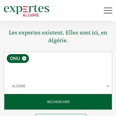
Les expertes existent. Elles sont ici, en
Algérie.
R
×
ONU
e
q
P
u
a
y
ê
s
t
RECHERCHER
e