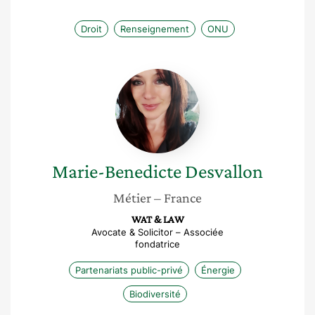
Droit
Renseignement
ONU
Marie-
Benedicte
Desvallon
Marie-Benedicte
Desvallon
Métier
– France
WAT & LAW
Avocate & Solicitor – Associée
fondatrice
Partenariats public-privé
Énergie
Biodiversité