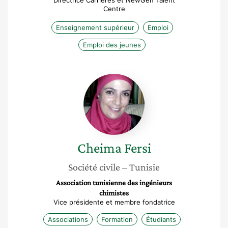
Directrice Carrières et NewGen Talent
Centre
Enseignement supérieur
Emploi
Emploi des jeunes
Cheima
Fersi
Cheima
Fersi
Société civile
– Tunisie
Association tunisienne des ingénieurs
chimistes
Vice présidente et membre fondatrice
Associations
Formation
Étudiants