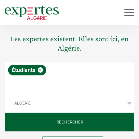
Les expertes existent. Elles sont ici, en
Algérie.
R
×
Étudiants
e
q
P
u
a
y
ê
s
t
RECHERCHER
e