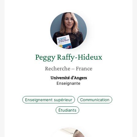
Peggy
Raffy-
Hideux
Peggy
Raffy-Hideux
Recherche
– France
Université d’Angers
Enseignante
Enseignement supérieur
Communication
Étudiants
Marie-
Noëlle