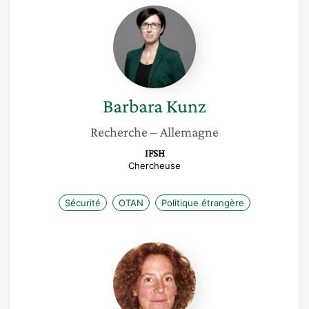
Barbara
Kunz
Barbara
Kunz
Recherche
– Allemagne
IFSH
Chercheuse
Sécurité
OTAN
Politique étrangère
Jane
Freedman