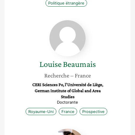
Politique étrangère
Louise
Beaumais
Louise
Beaumais
Recherche
– France
CERI Sciences Po, l’Université de Liège,
German Institute of Global and Area
Studies
Doctorante
Royaume-Uni
France
Prospective
Frangeul