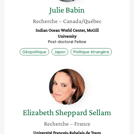
Julie
Babin
Recherche
– Canada/Québec
Indian Ocean World Center, McGill
University
Post-doctoral Fellow
Géopolitique
Japon
Politique étrangère
Elizabeth
Sheppard
Sellam
Elizabeth
Sheppard Sellam
Recherche
– France
Université François-Rabelais de Tours