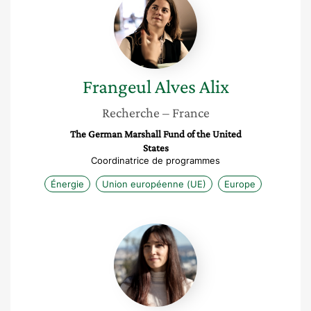
Alves
Alix
Frangeul Alves
Alix
Recherche
– France
The German Marshall Fund of the United
States
Coordinatrice de programmes
Énergie
Union européenne (UE)
Europe
Emilie
Mitran