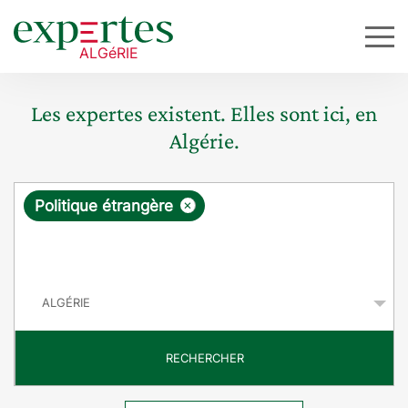
Les expertes existent. Elles sont ici, en
Algérie.
R
×
Politique étrangère
e
q
P
u
a
y
ê
s
t
RECHERCHER
e