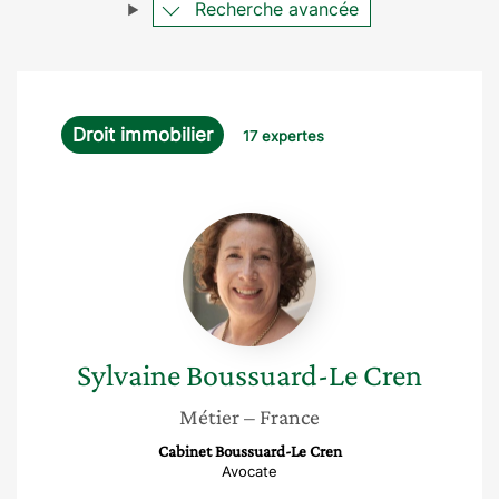
Recherche avancée
Droit immobilier
17 expertes
Sylvaine
Boussuard-
Le
Cren
Sylvaine
Boussuard-Le Cren
Métier
– France
Cabinet Boussuard-Le Cren
Avocate