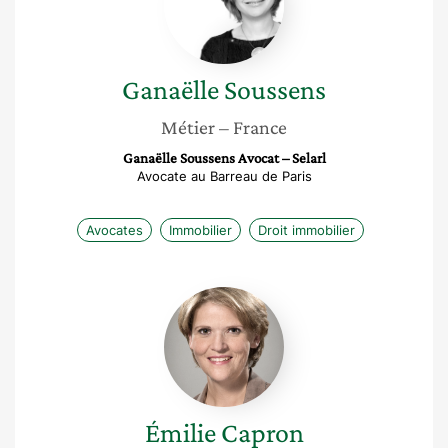
Ganaëlle
Soussens
Métier
– France
Ganaëlle Soussens Avocat – Selarl
Avocate au Barreau de Paris
Avocates
Immobilier
Droit immobilier
Émilie
Capron
Émilie
Capron