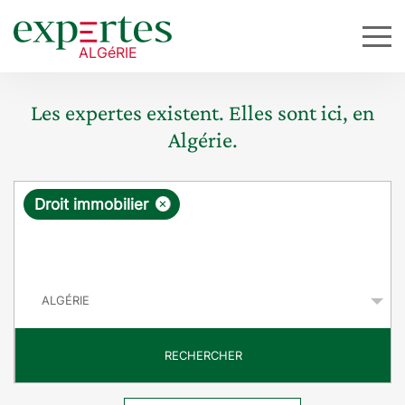
Les expertes existent. Elles sont ici, en
Algérie.
R
×
Droit immobilier
e
q
P
u
a
y
ê
s
t
RECHERCHER
e