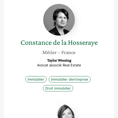
Constance
de
la
Hosseraye
Constance
de la Hosseraye
Métier
– France
Taylor Wessing
Avocat associé Real Estate
Immobilier
Immobilier d’entreprise
Droit immobilier
Ganaëlle
Soussens