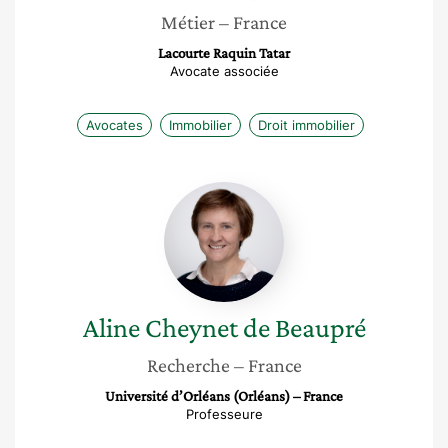
Métier
– France
Lacourte Raquin Tatar
Avocate associée
Avocates
Immobilier
Droit immobilier
Aline
Cheynet
de
Beaupré
Aline
Cheynet de Beaupré
Recherche
– France
Université d’Orléans (Orléans) – France
Professeure