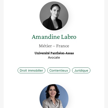
Amandine
Labro
Amandine
Labro
Métier
– France
Université Panthéon-Assas
Avocate
Droit immobilier
Contentieux
Juridique
Nathalie
Pietrini