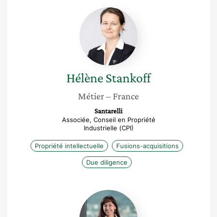
Hélène
Stankoff
Hélène
Stankoff
Métier
– France
Santarelli
Associée, Conseil en Propriété
Industrielle (CPI)
Propriété intellectuelle
Fusions-acquisitions
Due diligence
Michèle
Mottu
Stella