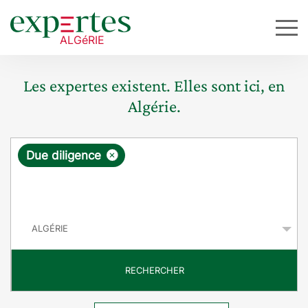
Les expertes existent. Elles sont ici, en
Algérie.
R
×
Due diligence
e
q
P
u
a
y
ê
s
t
RECHERCHER
e