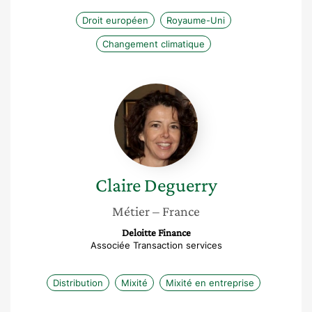
Droit européen
Royaume-Uni
Changement climatique
Claire
Deguerry
Claire
Deguerry
Métier
– France
Deloitte Finance
Associée Transaction services
Distribution
Mixité
Mixité en entreprise