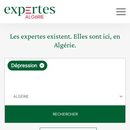
Les expertes existent. Elles sont ici, en
Algérie.
R
×
Dépression
e
q
P
u
a
y
ê
s
t
RECHERCHER
e