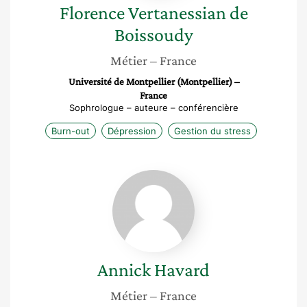
Florence
Vertanessian de
Boissoudy
Métier
– France
Université de Montpellier (Montpellier) –
France
Sophrologue – auteure – conférencière
Burn-out
Dépression
Gestion du stress
Annick
Havard
Annick
Havard
Métier
– France