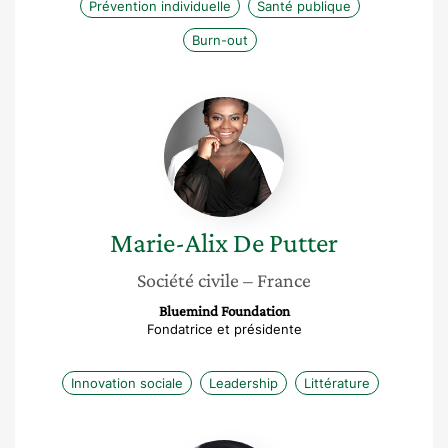
Prévention individuelle
Santé publique
Burn-out
Marie-
Alix
De
Putter
Marie-Alix
De Putter
Société civile
– France
Bluemind Foundation
Fondatrice et présidente
Innovation sociale
Leadership
Littérature