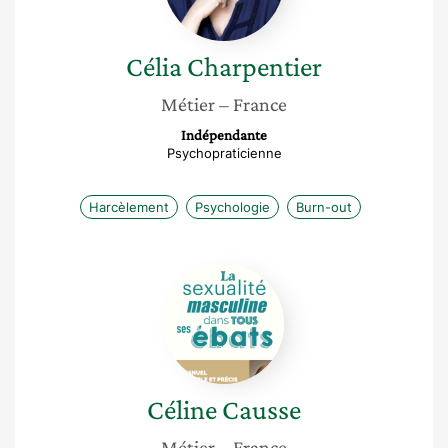
Célia
Charpentier
Métier
– France
Indépendante
Psychopraticienne
Harcèlement
Psychologie
Burn-out
Céline
Causse
Céline
Causse
Métier
– France