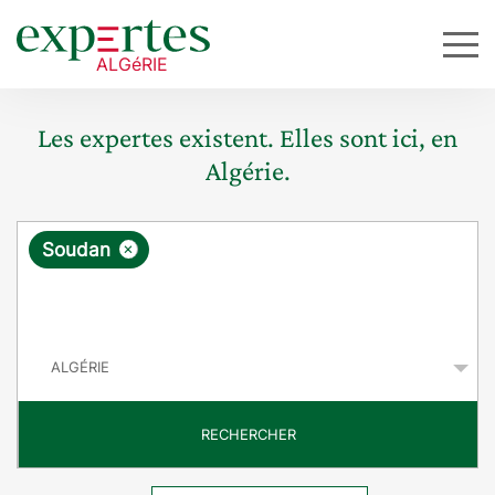
Les expertes existent. Elles sont ici, en
Algérie.
R
×
Soudan
e
q
P
u
a
y
ê
s
t
RECHERCHER
e