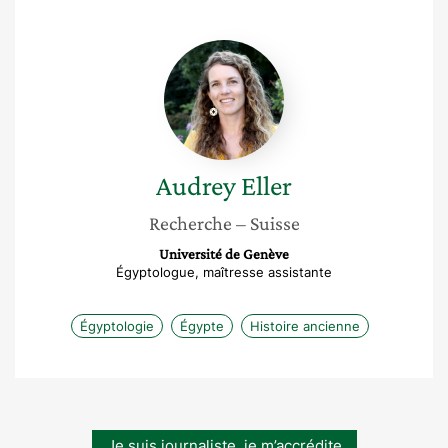
Audrey
Eller
Audrey
Eller
Recherche
– Suisse
Université de Genève
Égyptologue, maîtresse assistante
Égyptologie
Égypte
Histoire ancienne
Je suis journaliste, je m’accrédite