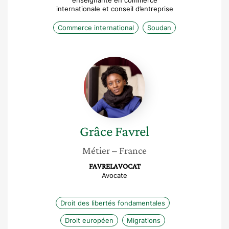
enseignante en commerce
internationale et conseil d’entreprise
Commerce international
Soudan
Grâce
Favrel
Grâce
Favrel
Métier
– France
FAVRELAVOCAT
Avocate
Droit des libertés fondamentales
Droit européen
Migrations