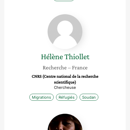
Hélène
Thiollet
Hélène
Thiollet
Recherche
– France
CNRS (Centre national de la recherche
scientifique)
Chercheuse
Migrations
Réfugiés
Soudan
Ariane
Quentier