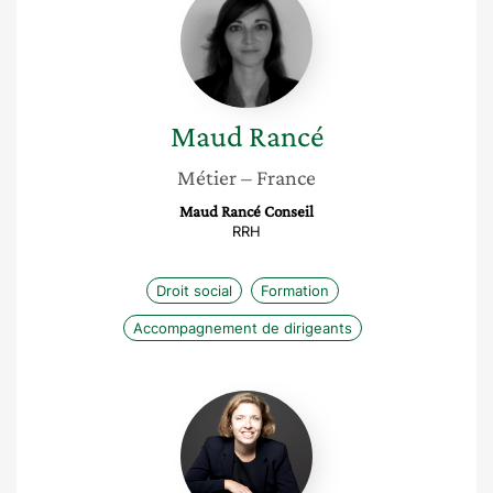
Rancé
Maud
Rancé
Métier
– France
Maud Rancé Conseil
RRH
Droit social
Formation
Accompagnement de dirigeants
Claire
Abate