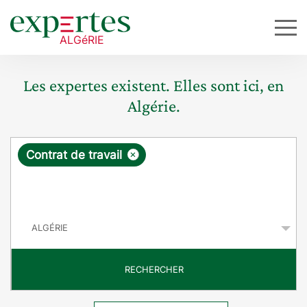
Les expertes existent. Elles sont ici, en
Algérie.
R
×
Contrat de travail
e
q
P
u
a
y
ê
s
t
RECHERCHER
e