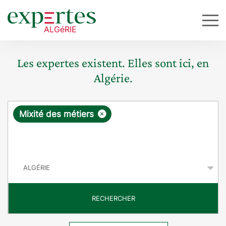
Les expertes existent. Elles sont ici, en
Algérie.
R
×
Mixité des métiers
e
q
P
u
a
y
ê
s
t
RECHERCHER
e