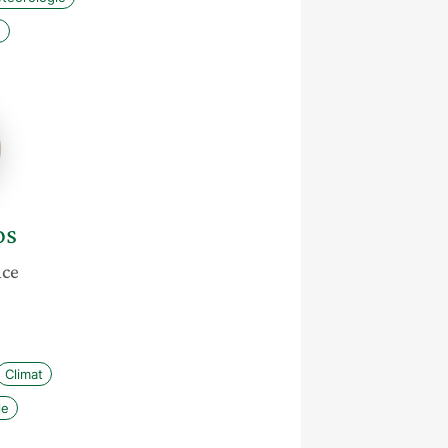
e
os
nce
Climat
le