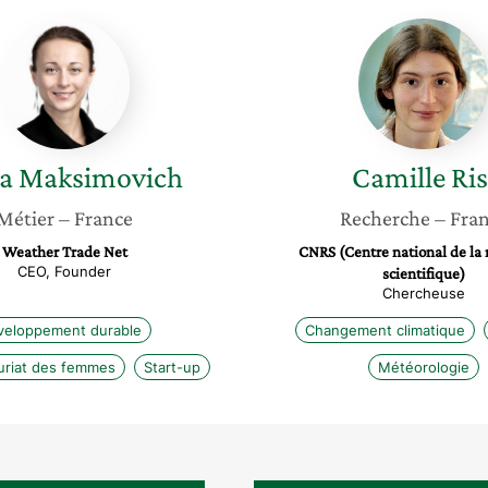
Elena
Camille
Maksimovich
Risi
a
Maksimovich
Camille
Ris
Métier
– France
Recherche
– Fra
Weather Trade Net
CNRS (Centre national de la
CEO, Founder
scientifique)
Chercheuse
veloppement durable
Changement climatique
uriat des femmes
Start-up
Météorologie