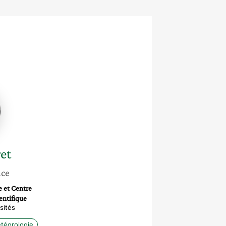
e
et
nce
 et Centre
entifique
sités
téorologie