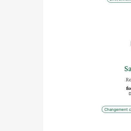
S
Re
Éc
D
Changement cl