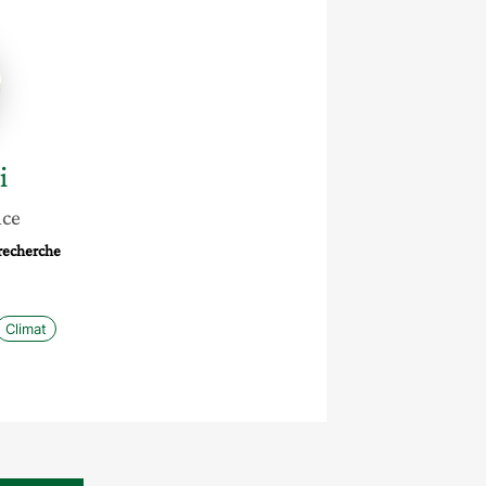
i
nce
 recherche
Climat