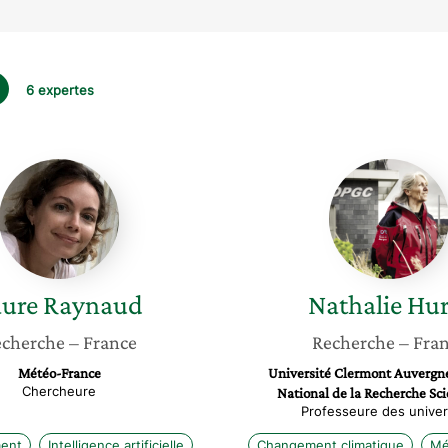
6 expertes
Laure
Nathali
Raynaud
Huret
aure
Raynaud
Nathalie
Hur
cherche
– France
Recherche
– Fra
Météo-France
Université Clermont Auvergne
Chercheure
National de la Recherche Sci
Professeure des univer
ent
Intelligence artificielle
Changement climatique
Mé