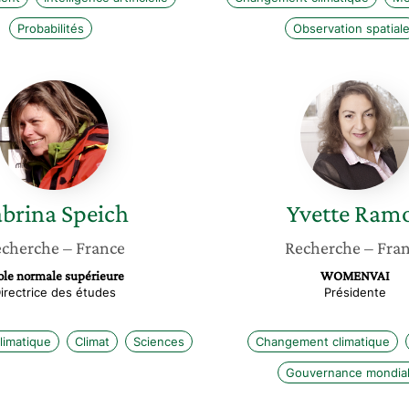
Probabilités
Observation spatial
Sabrina
Yvette
Speich
Ramos
abrina
Speich
Yvette
Ram
cherche
– France
Recherche
– Fra
ole normale supérieure
WOMENVAI
irectrice des études
Présidente
imatique
Climat
Sciences
Changement climatique
Gouvernance mondia