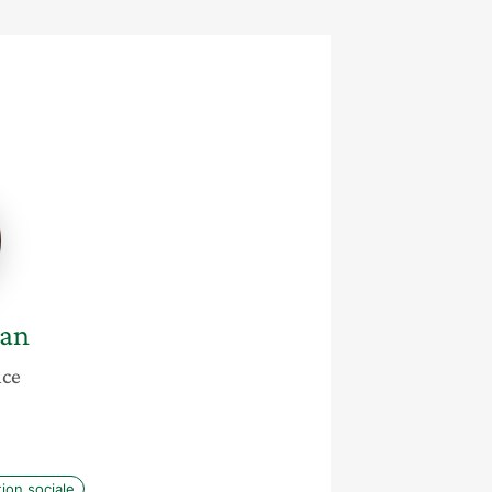
ian
nce
ion sociale