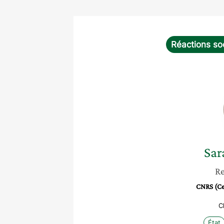
Réactions so
Sar
Re
CNRS (Cen
C
État