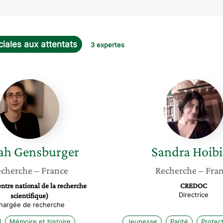
ciales aux attentats
3 expertes
Sarah
Sandra
Gensburger
Hoibian
ah
Gensburger
Sandra
Hoib
cherche
– France
Recherche
– Fra
tre national de la recherche
CREDOC
Directrice
scientifique)
hargée de recherche
Mémoire et histoire
Jeunesse
Parité
Protect