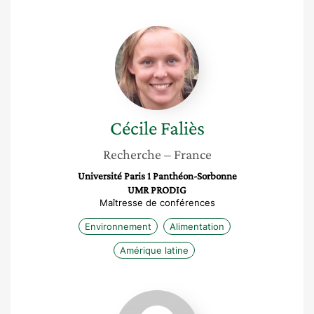
Cécile
Faliès
Cécile
Faliès
Recherche
– France
Université Paris 1 Panthéon-Sorbonne
UMR PRODIG
Maîtresse de conférences
Environnement
Alimentation
Amérique latine
Myriam
Houssay-