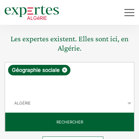
Les expertes existent. Elles sont ici, en
Algérie.
R
×
Géographie sociale
e
q
P
u
a
y
ê
s
t
RECHERCHER
e