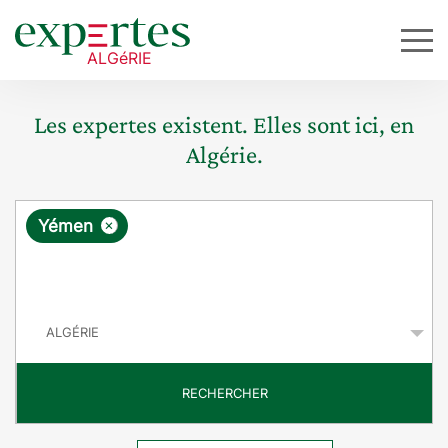
Les expertes existent. Elles sont ici, en
Algérie.
R
×
Yémen
e
q
P
u
a
y
ê
s
t
RECHERCHER
e