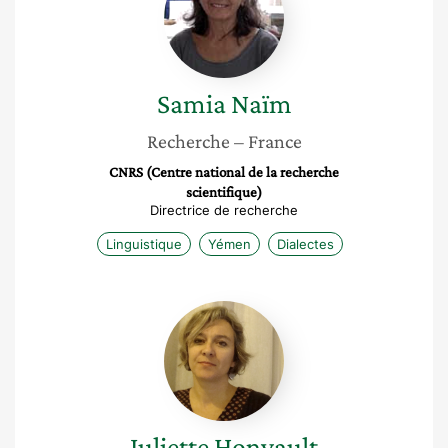
Samia
Naïm
Recherche
– France
CNRS (Centre national de la recherche
scientifique)
Directrice de recherche
Linguistique
Yémen
Dialectes
Juliette
Honvault
Juliette
Honvault