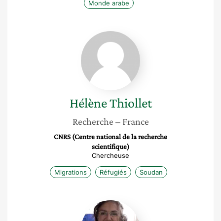
Monde arabe
Hélène
Thiollet
Hélène
Thiollet
Recherche
– France
CNRS (Centre national de la recherche
scientifique)
Chercheuse
Migrations
Réfugiés
Soudan
Samia
Naïm