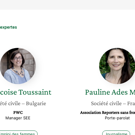
 expertes
Francoise
Pauline
Toussaint
Ades
Mevel
coise
Toussaint
Pauline
Ades M
été civile
– Bulgarie
Société civile
– Fr
PWC
Association Reporters sans fro
Manager SEE
Porte-parolat
Emploi des femmes
Journalisme