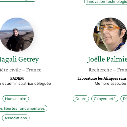
Innovation technologi
Magali
Joëlle
Getrey
Palmieri
agali
Getrey
Joëlle
Palmie
iété civile
– France
Recherche
– Fra
PADEM
Laboratoire les Afriques san
e et administratrice déléguée
Membre associée
Humanitaire
Genre
Citoyenneté
Dé
es libertés fondamentales
Associations