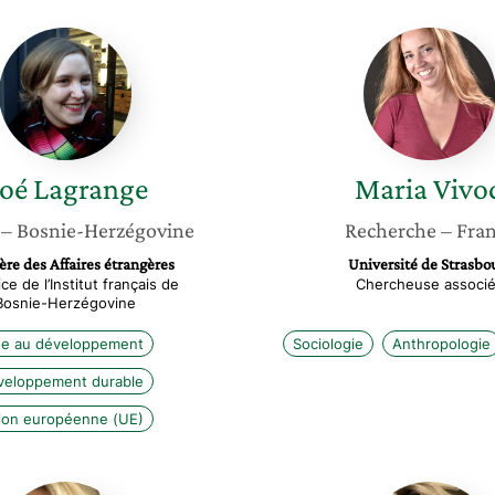
Loé
Maria
Lagrange
Vivod
oé
Lagrange
Maria
Vivo
– Bosnie-Herzégovine
Recherche
– Fra
ère des Affaires étrangères
Université de Strasbo
ice de l’Institut français de
Chercheuse associ
Bosnie-Herzégovine
de au développement
Sociologie
Anthropologie
veloppement durable
ion européenne (UE)
Nadège
Marija