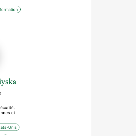
nformation
iyska
iyska
e
écurité,
ennes et
tats-Unis