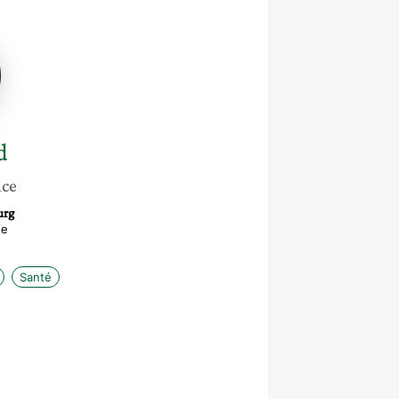
d
nce
urg
ée
Santé