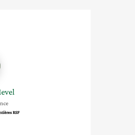
evel
ance
ntières RSF