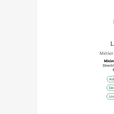
L
Métier
Minist
Directr
Ai
Dé
Un