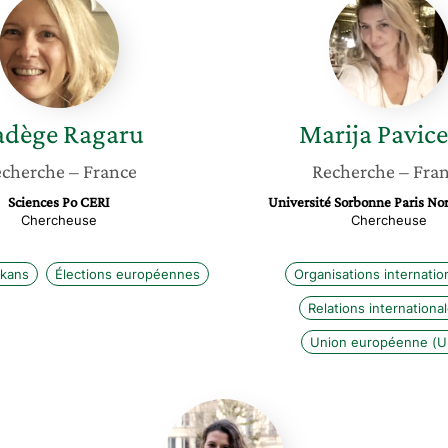
Ragaru
Pavicev
adège
Ragaru
Marija
Pavice
cherche
– France
Recherche
– Fra
Sciences Po CERI
Université Sorbonne Paris Nor
Chercheuse
Chercheuse
lkans
Élections européennes
Organisations internatio
Relations internationa
Union européenne (U
Louise
Amoris