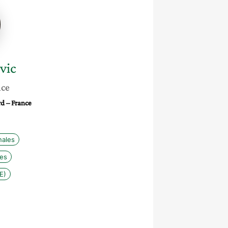
ic
vic
nce
d – France
nales
les
E)