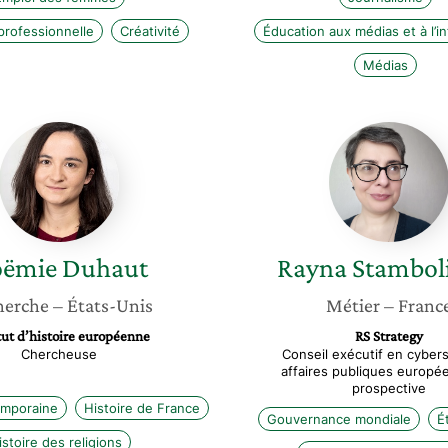
professionnelle
Créativité
Éducation aux médias et à l’i
Médias
Noëmie
Rayna
Duhaut
Stambol
ëmie
Duhaut
Rayna
Stambol
herche
– États-Unis
Métier
– Franc
tut d’histoire européenne
RS Strategy
Chercheuse
Conseil exécutif en cybers
affaires publiques europé
prospective
emporaine
Histoire de France
Gouvernance mondiale
É
istoire des religions