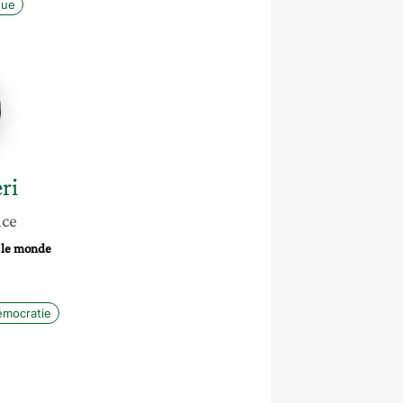
que
ri
nce
s le monde
mocratie