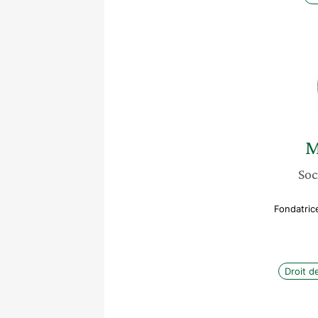
M
Soc
Fondatric
Droit d