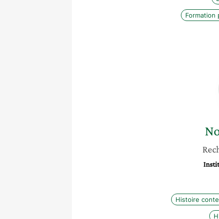
Formation 
No
Rec
Insti
Histoire cont
H