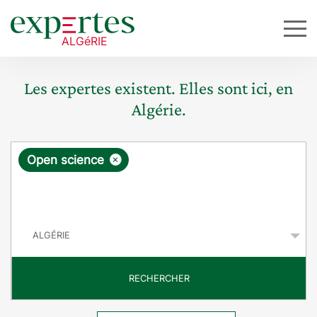
Les expertes existent. Elles sont ici, en
Algérie.
R
×
Open science
e
q
P
u
a
y
ê
s
t
RECHERCHER
e