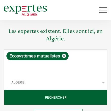
Les expertes existent. Elles sont ici, en
Algérie.
R
×
Écosystèmes mutualistes
e
q
P
u
a
y
ê
s
t
RECHERCHER
e